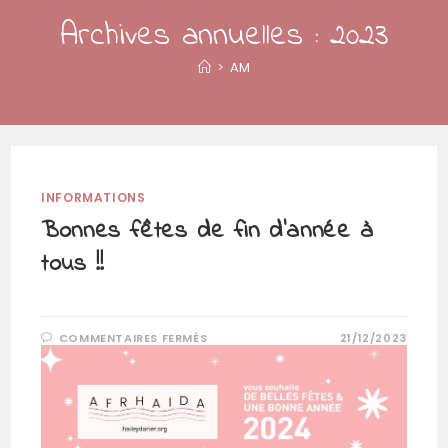
Archives annuelles : 2023
>
AM
INFORMATIONS
Bonnes fêtes de fin d’année à
tous !!
SUR
COMMENTAIRES FERMÉS
21/12/2023
BONNES
FÊTES
DE
FIN
D’ANNÉE
À
TOUS
!!